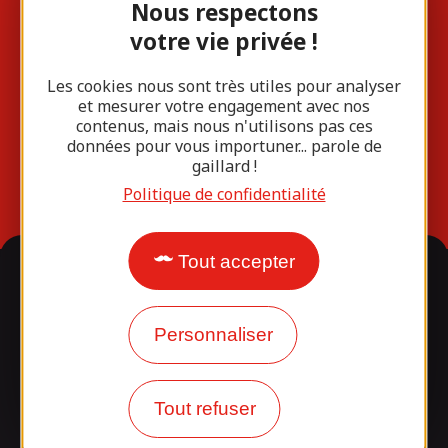
Contact
Nous respectons
votre vie privée !
Laisser un message à
Les cookies nous sont très utiles pour analyser
l'équipe
et mesurer votre engagement avec nos
contenus, mais nous n'utilisons pas ces
données pour vous importuner... parole de
gaillard !
05 87 01 61 08
Politique de confidentialité
Tout accepter
Rejoignez-nous !
Personnaliser
Tout refuser