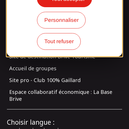
Nos actualités - Blog
Personnaliser
Les sites partenaires
Tout refuser
Site de destination Brive Tourisme
Accueil de groupes
Site pro - Club 100% Gaillard
Espace collaboratif économique : La Base
Brive
Choisir langue :