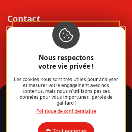
Contact
Laisser un message à
l'équipe
Nous respectons
votre vie privée !
05 87 01 61 08
Les cookies nous sont très utiles pour analyser
et mesurer votre engagement avec nos
contenus, mais nous n'utilisons pas ces
Rejoignez-nous !
données pour vous importuner... parole de
gaillard !
Politique de confidentialité
Tout accepter